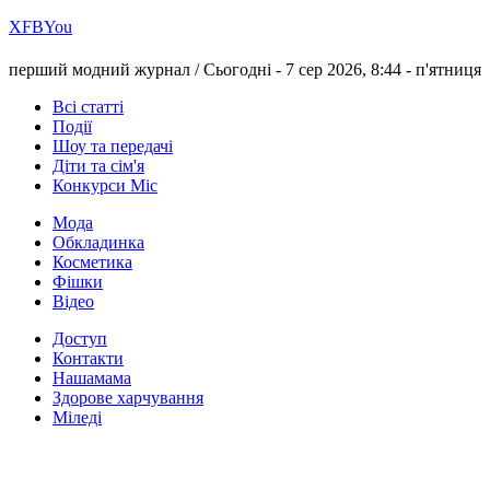
Х
FB
You
перший модний журнал /
Сьогодні - 7 сер 2026, 8:44 -
п'ятниця
Всі статті
Події
Шоу та передачі
Діти та сім'я
Конкурси Міс
Мода
Обкладинка
Косметика
Фішки
Відео
Доступ
Контакти
Нашамама
Здорове харчування
Міледі