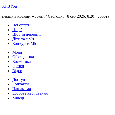
Х
FB
You
перший модний журнал /
Сьогодні - 8 сер 2026, 8:20 -
субота
Всі статті
Події
Шоу та передачі
Діти та сім'я
Конкурси Міс
Мода
Обкладинка
Косметика
Фішки
Відео
Доступ
Контакти
Нашамама
Здорове харчування
Міледі