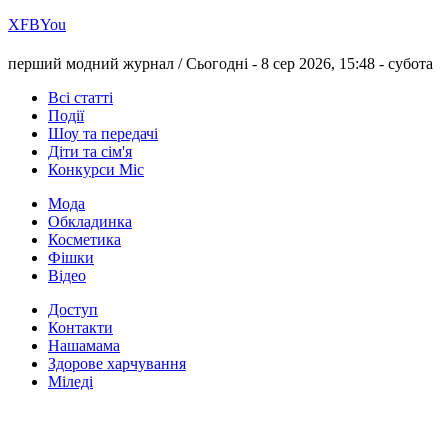
Х
FB
You
перший модний журнал /
Сьогодні - 8 сер 2026, 15:48 -
субота
Всі статті
Події
Шоу та передачі
Діти та сім'я
Конкурси Міс
Мода
Обкладинка
Косметика
Фішки
Відео
Доступ
Контакти
Нашамама
Здорове харчування
Міледі