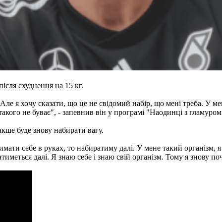
ісля схуднення на 15 кг.
Але я хочу сказати, що це не свідомий набір, що мені треба. У ме
такого не буває", - запевнив він у програмі "Наодинці з гламуром
кше буде знову набирати вагу.
ати себе в руках, то набиратиму далі. У мене такий організм, я 
иметься далі. Я знаю себе і знаю свій організм. Тому я знову по