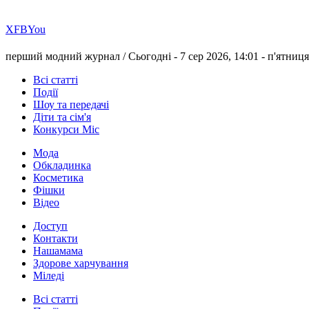
Х
FB
You
перший модний журнал /
Сьогодні - 7 сер 2026, 14:01 -
п'ятниця
Всі статті
Події
Шоу та передачі
Діти та сім'я
Конкурси Міс
Мода
Обкладинка
Косметика
Фішки
Відео
Доступ
Контакти
Нашамама
Здорове харчування
Міледі
Всі статті