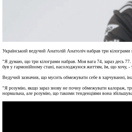
Український ведучий Анатолій Анатоліч набрав три кілограми п
"Я думаю, що три кілограми набрав. Моя вага 74, зараз десь 77. 
був у гармонійному стані, насолоджуюся життям, їм, що хочу, - 
Ведучий зазначив, що мусить обмежувати себе в харчуванні, іна
"Я розумію, якщо зараз знову не почну обмежувати калораж, трим
нормальна, але розумію, що такими тенденціями вона збільшуват