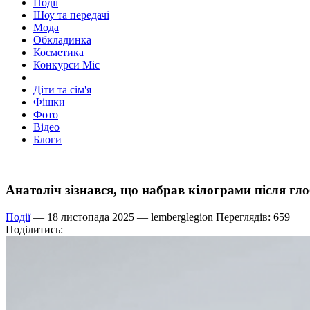
Події
Шоу та передачі
Мода
Обкладинка
Косметика
Конкурси Міс
Діти та сім'я
Фішки
Фото
Відео
Блоги
Анатоліч зізнався, що набрав кілограми після гл
Події
— 18 листопада 2025 —
lemberglegion
Переглядів: 659
Поділитись: