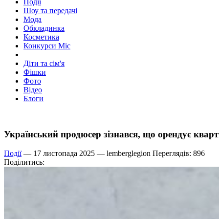
Події
Шоу та передачі
Мода
Обкладинка
Косметика
Конкурси Міс
Діти та сім'я
Фішки
Фото
Відео
Блоги
Український продюсер зізнався, що орендує кварт
Події
— 17 листопада 2025 —
lemberglegion
Переглядів: 896
Поділитись: