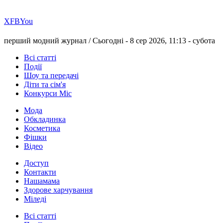
Х
FB
You
перший модний журнал /
Сьогодні - 8 сер 2026, 11:13 -
субота
Всі статті
Події
Шоу та передачі
Діти та сім'я
Конкурси Міс
Мода
Обкладинка
Косметика
Фішки
Відео
Доступ
Контакти
Нашамама
Здорове харчування
Міледі
Всі статті