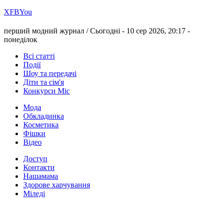
Х
FB
You
перший модний журнал /
Сьогодні - 10 сер 2026, 20:17 -
понеділок
Всі статті
Події
Шоу та передачі
Діти та сім'я
Конкурси Міс
Мода
Обкладинка
Косметика
Фішки
Відео
Доступ
Контакти
Нашамама
Здорове харчування
Міледі