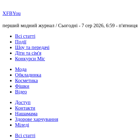
Х
FB
You
перший модний журнал /
Сьогодні - 7 сер 2026, 6:59 -
п'ятниця
Всі статті
Події
Шоу та передачі
Діти та сім'я
Конкурси Міс
Мода
Обкладинка
Косметика
Фішки
Відео
Доступ
Контакти
Нашамама
Здорове харчування
Міледі
Всі статті