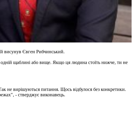
 їй висунув Євген Рибчинський.
а одній щаблині або вище. Якщо ця людина стоїть нижче, ти не
 Так не вирішуються питання. Щось відбулося без конкретики.
режах", - стверджує виконавець.