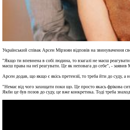
Український співак Арсен Мірзоян відповів на звинувачення св
"Якщо ти впевнена в собі людина, то взагалі не маєш реагувати
маєш права на неї реагувати. Це як неповага до себе", - заявив
Арсен додав, що якщо є якісь претензії, то треба йти до суду, а
"Немає від чого захищати поки що. Це просто якась фрікова си
Якби це був позов до суду, це вже конкретика. Тоді треба знах