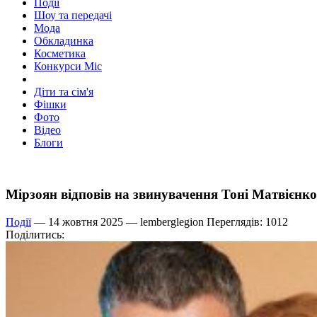
Події
Шоу та передачі
Мода
Обкладинка
Косметика
Конкурси Міс
Діти та сім'я
Фішки
Фото
Відео
Блоги
Мірзоян відповів на звинувачення Тоні Матвієнк
Події
— 14 жовтня 2025 —
lemberglegion
Переглядів: 1012
Поділитись: