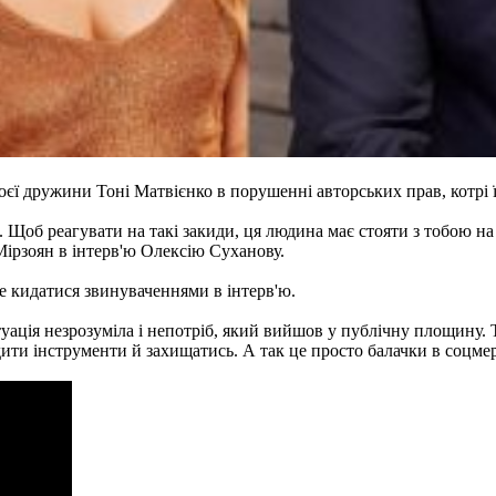
оєї дружини Тоні Матвієнко в порушенні авторських прав, котрі
. Щоб реагувати на такі закиди, ця людина має стояти з тобою н
 Мірзоян в інтерв'ю Олексію Суханову.
 не кидатися звинуваченнями в інтерв'ю.
туація незрозуміла і непотріб, який вийшов у публічну площину.
одити інструменти й захищатись. А так це просто балачки в соцме