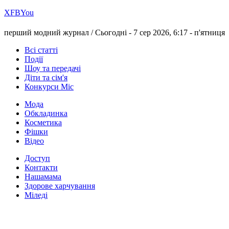
Х
FB
You
перший модний журнал /
Сьогодні - 7 сер 2026, 6:17 -
п'ятниця
Всі статті
Події
Шоу та передачі
Діти та сім'я
Конкурси Міс
Мода
Обкладинка
Косметика
Фішки
Відео
Доступ
Контакти
Нашамама
Здорове харчування
Міледі