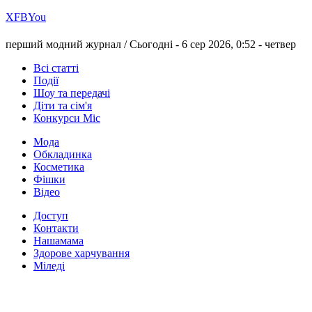
Х
FB
You
перший модний журнал /
Сьогодні - 6 сер 2026, 0:52 -
четвер
Всі статті
Події
Шоу та передачі
Діти та сім'я
Конкурси Міс
Мода
Обкладинка
Косметика
Фішки
Відео
Доступ
Контакти
Нашамама
Здорове харчування
Міледі