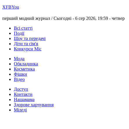
Х
FB
You
перший модний журнал /
Сьогодні - 6 сер 2026, 19:59 -
четвер
Всі статті
Події
Шоу та передачі
Діти та сім'я
Конкурси Міс
Мода
Обкладинка
Косметика
Фішки
Відео
Доступ
Контакти
Нашамама
Здорове харчування
Міледі