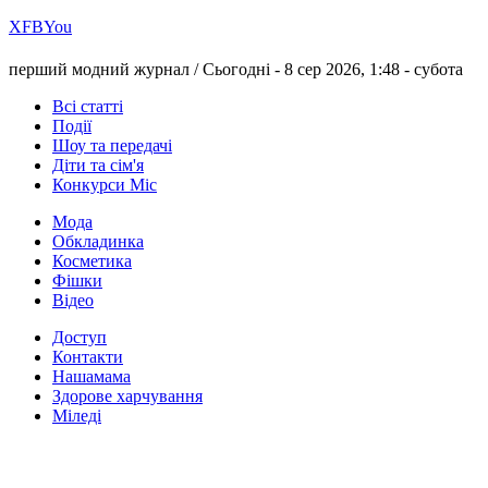
Х
FB
You
перший модний журнал /
Сьогодні - 8 сер 2026, 1:48 -
субота
Всі статті
Події
Шоу та передачі
Діти та сім'я
Конкурси Міс
Мода
Обкладинка
Косметика
Фішки
Відео
Доступ
Контакти
Нашамама
Здорове харчування
Міледі