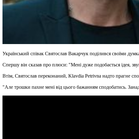
Український співак Святослав Вакарчук поділився своїми думкам
Спершу він сказав про плюси: "Мені дуже подобається ідея, зву
Втім, Святослав переконаний, Klavdia Petrivna надто прагне спо
"Але трошки пахне мені від цього бажанням сподобатись. Занад