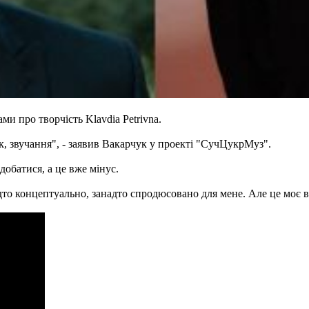
и про творчість Klavdia Petrivna.
к, звучання", - заявив Вакарчук у проекті "СучЦукрМуз".
добатися, а це вже мінус.
то концептуально, занадто спродюсовано для мене. Але це моє вл