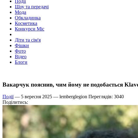
Події
Шоу та передачі
Мода
Обкладинка
Косметика
Конкурси Міс
Діти та сім'я
Фішки
Фото
Відео
Блоги
Вакарчук пояснив, чим йому не подобається Klavd
Події
— 5 вересня 2025 —
lemberglegion
Переглядів: 3040
Поділитись: