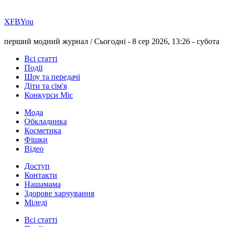
Х
FB
You
перший модний журнал /
Сьогодні - 8 сер 2026, 13:26 -
субота
Всі статті
Події
Шоу та передачі
Діти та сім'я
Конкурси Міс
Мода
Обкладинка
Косметика
Фішки
Відео
Доступ
Контакти
Нашамама
Здорове харчування
Міледі
Всі статті