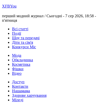
Х
FB
You
перший модний журнал /
Сьогодні - 7 сер 2026, 18:58 -
п'ятниця
Всі статті
Події
Шоу та передачі
Діти та сім'я
Конкурси Міс
Мода
Обкладинка
Косметика
Фішки
Відео
Доступ
Контакти
Нашамама
Здорове харчування
Міледі