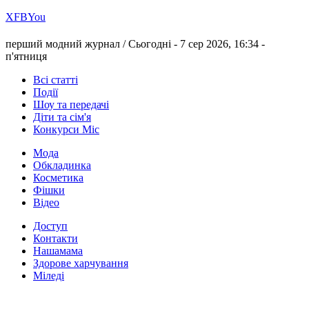
Х
FB
You
перший модний журнал /
Сьогодні - 7 сер 2026, 16:34 -
п'ятниця
Всі статті
Події
Шоу та передачі
Діти та сім'я
Конкурси Міс
Мода
Обкладинка
Косметика
Фішки
Відео
Доступ
Контакти
Нашамама
Здорове харчування
Міледі