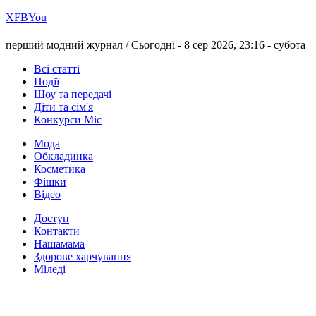
Х
FB
You
перший модний журнал /
Сьогодні - 8 сер 2026, 23:16 -
субота
Всі статті
Події
Шоу та передачі
Діти та сім'я
Конкурси Міс
Мода
Обкладинка
Косметика
Фішки
Відео
Доступ
Контакти
Нашамама
Здорове харчування
Міледі