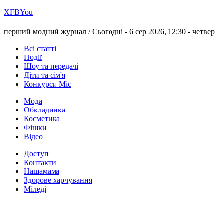
Х
FB
You
перший модний журнал /
Сьогодні - 6 сер 2026, 12:30 -
четвер
Всі статті
Події
Шоу та передачі
Діти та сім'я
Конкурси Міс
Мода
Обкладинка
Косметика
Фішки
Відео
Доступ
Контакти
Нашамама
Здорове харчування
Міледі