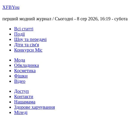
Х
FB
You
перший модний журнал /
Сьогодні - 8 сер 2026, 16:19 -
субота
Всі статті
Події
Шоу та передачі
Діти та сім'я
Конкурси Міс
Мода
Обкладинка
Косметика
Фішки
Відео
Доступ
Контакти
Нашамама
Здорове харчування
Міледі