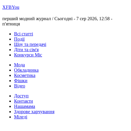
Х
FB
You
перший модний журнал /
Сьогодні - 7 сер 2026, 12:58 -
п'ятниця
Всі статті
Події
Шоу та передачі
Діти та сім'я
Конкурси Міс
Мода
Обкладинка
Косметика
Фішки
Відео
Доступ
Контакти
Нашамама
Здорове харчування
Міледі