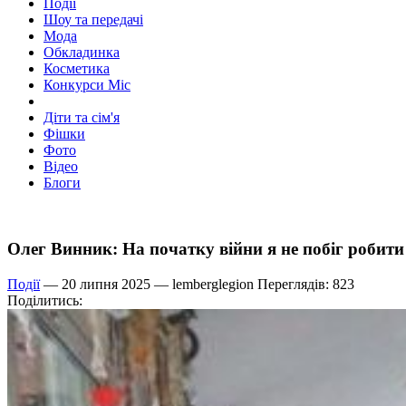
Події
Шоу та передачі
Мода
Обкладинка
Косметика
Конкурси Міс
Діти та сім'я
Фішки
Фото
Відео
Блоги
Олег Винник: На початку війни я не побіг робити 
Події
— 20 липня 2025 —
lemberglegion
Переглядів: 823
Поділитись: