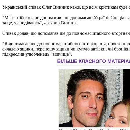
Український співак Олег Винник каже, що всім критикам буде с
"Міф – нібито я не допомагав і не допомагаю Україні. Спеціаль
за це, я сподіваюсь", - заявив Винник.
Співак додав, що допомагав ще до повномасштабного вторгненн
"Я допомагав ще до повномасштабного вторгнення, просто про це
складаю ящики, переношу ящики чи купую автівки, чи броніки, ч
підкреслив улюбленець "вовчиць".