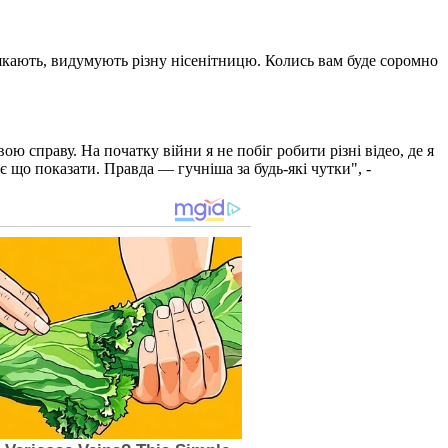
атякають, видумують різну нісенітницю. Колись вам буде соромно
 справу. На початку війни я не побіг робити різні відео, де я
є що показати. Правда — гучніша за будь-які чутки", -