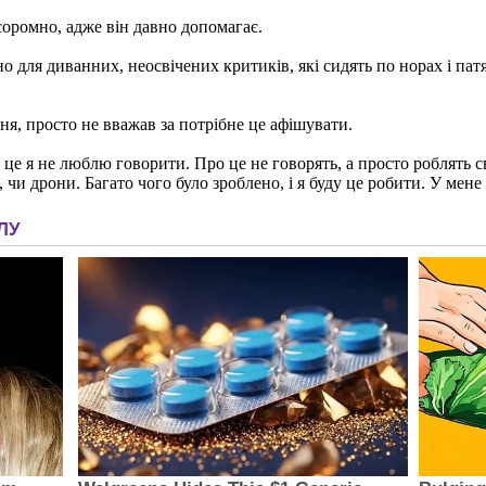
оромно, адже він давно допомагає.
но для диванних, неосвічених критиків, які сидять по норах і п
я, просто не вважав за потрібне це афішувати.
 я не люблю говорити. Про це не говорять, а просто роблять свою
и дрони. Багато чого було зроблено, і я буду це робити. У мене 