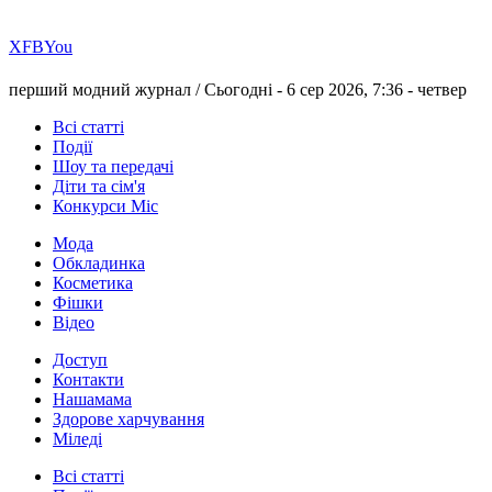
Х
FB
You
перший модний журнал /
Сьогодні - 6 сер 2026, 7:36 -
четвер
Всі статті
Події
Шоу та передачі
Діти та сім'я
Конкурси Міс
Мода
Обкладинка
Косметика
Фішки
Відео
Доступ
Контакти
Нашамама
Здорове харчування
Міледі
Всі статті