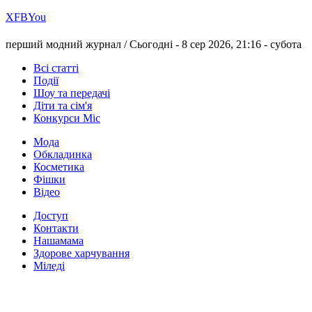
Х
FB
You
перший модний журнал /
Сьогодні - 8 сер 2026, 21:16 -
субота
Всі статті
Події
Шоу та передачі
Діти та сім'я
Конкурси Міс
Мода
Обкладинка
Косметика
Фішки
Відео
Доступ
Контакти
Нашамама
Здорове харчування
Міледі