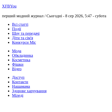
Х
FB
You
перший модний журнал /
Сьогодні - 8 сер 2026, 5:47 -
субота
Всі статті
Події
Шоу та передачі
Діти та сім'я
Конкурси Міс
Мода
Обкладинка
Косметика
Фішки
Відео
Доступ
Контакти
Нашамама
Здорове харчування
Міледі