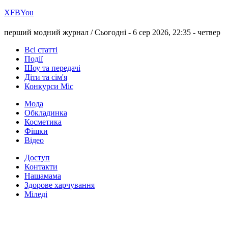
Х
FB
You
перший модний журнал /
Сьогодні - 6 сер 2026, 22:35 -
четвер
Всі статті
Події
Шоу та передачі
Діти та сім'я
Конкурси Міс
Мода
Обкладинка
Косметика
Фішки
Відео
Доступ
Контакти
Нашамама
Здорове харчування
Міледі