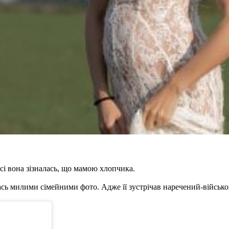
і вона зізналась, що мамою хлопчика.
ась милими сімейними фото. Адже її зустрічав наречений-військо