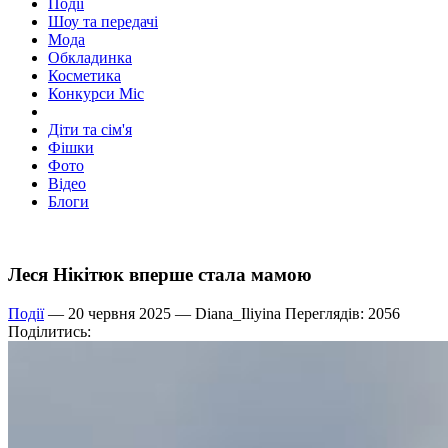
Події
Шоу та передачі
Мода
Обкладинка
Косметика
Конкурси Міс
Діти та сім'я
Фішки
Фото
Відео
Блоги
Леся Нікітюк вперше стала мамою
Події
— 20 червня 2025 —
Diana_Iliyina
Переглядів: 2056
Поділитись: