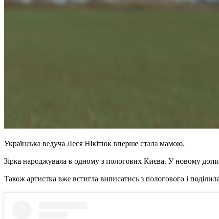
Українська ведуча Леся Нікітюк вперше стала мамою.
Зірка народжувала в одному з пологових Києва. У новому допис
Також артистка вже встигла виписатись з пологового і поділил