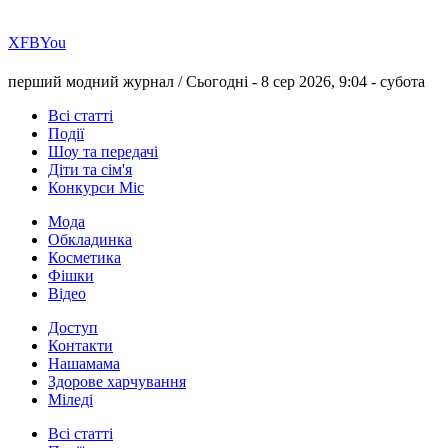
Х
FB
You
перший модний журнал /
Сьогодні - 8 сер 2026, 9:04 -
субота
Всі статті
Події
Шоу та передачі
Діти та сім'я
Конкурси Міс
Мода
Обкладинка
Косметика
Фішки
Відео
Доступ
Контакти
Нашамама
Здорове харчування
Міледі
Всі статті