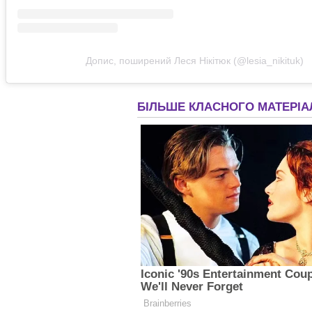
Допис, поширений Леся Нікітюк (@lesia_nikituk)