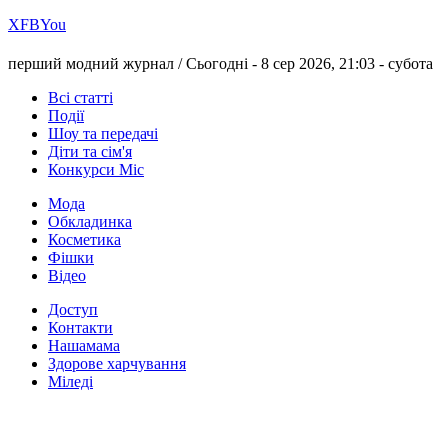
Х
FB
You
перший модний журнал /
Сьогодні - 8 сер 2026, 21:03 -
субота
Всі статті
Події
Шоу та передачі
Діти та сім'я
Конкурси Міс
Мода
Обкладинка
Косметика
Фішки
Відео
Доступ
Контакти
Нашамама
Здорове харчування
Міледі