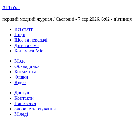
Х
FB
You
перший модний журнал /
Сьогодні - 7 сер 2026, 6:02 -
п'ятниця
Всі статті
Події
Шоу та передачі
Діти та сім'я
Конкурси Міс
Мода
Обкладинка
Косметика
Фішки
Відео
Доступ
Контакти
Нашамама
Здорове харчування
Міледі