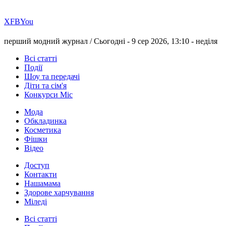
Х
FB
You
перший модний журнал /
Сьогодні - 9 сер 2026, 13:10 -
неділя
Всі статті
Події
Шоу та передачі
Діти та сім'я
Конкурси Міс
Мода
Обкладинка
Косметика
Фішки
Відео
Доступ
Контакти
Нашамама
Здорове харчування
Міледі
Всі статті