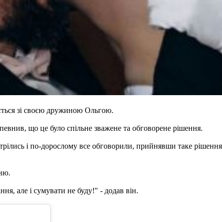
ється зі своєю дружиною Ольгою.
певнив, що це було спільне зважене та обговорене рішення.
стрілись і по-дорослому все обговорили, прийнявши таке рішення!
ню.
ння, але і сумувати не буду!" - додав він.