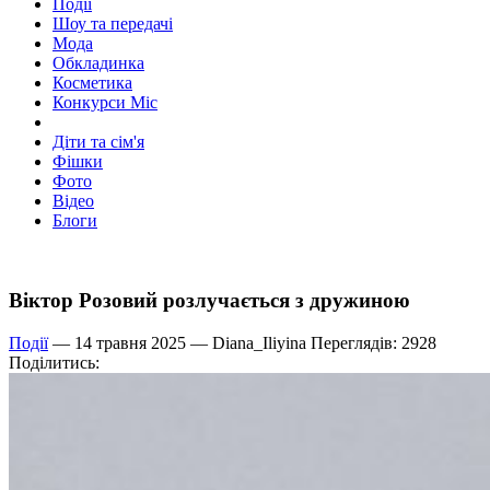
Події
Шоу та передачі
Мода
Обкладинка
Косметика
Конкурси Міс
Діти та сім'я
Фішки
Фото
Відео
Блоги
Віктор Розовий розлучається з дружиною
Події
— 14 травня 2025 —
Diana_Iliyina
Переглядів: 2928
Поділитись: