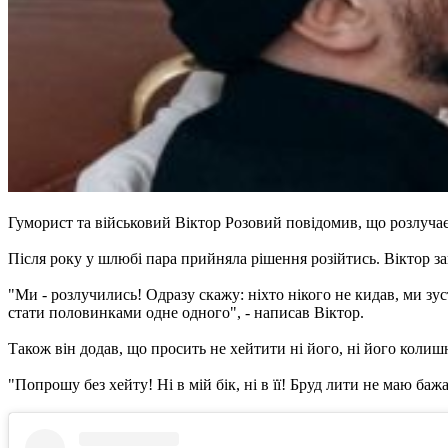
Гуморист та військовий Віктор Розовий повідомив, що розлуча
Після року у шлюбі пара прийняла рішення розійтись. Віктор за
"Ми - розлучились! Одразу скажу: ніхто нікого не кидав, ми зу
стати половинками одне одного", - написав Віктор.
Також він додав, що просить не хейтити ні його, ні його колиш
"Попрошу без хейту! Ні в мій бік, ні в її! Бруд лити не маю бажа