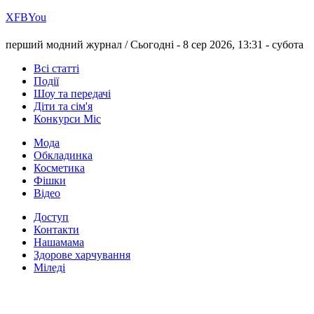
Х
FB
You
перший модний журнал /
Сьогодні - 8 сер 2026, 13:31 -
субота
Всі статті
Події
Шоу та передачі
Діти та сім'я
Конкурси Міс
Мода
Обкладинка
Косметика
Фішки
Відео
Доступ
Контакти
Нашамама
Здорове харчування
Міледі