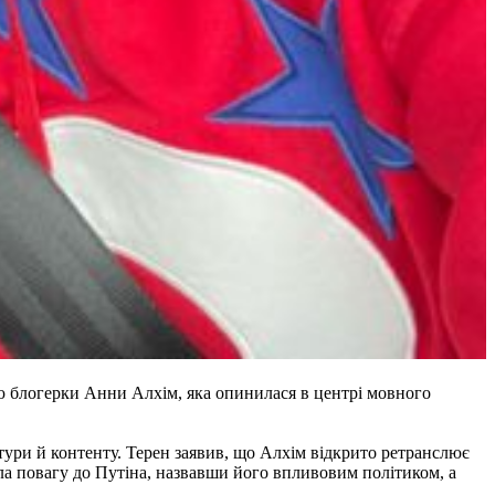
ю блогерки Анни Алхім, яка опинилася в центрі мовного
ьтури й контенту. Терен заявив, що Алхім відкрито ретранслює
ила повагу до Путіна, назвавши його впливовим політиком, а