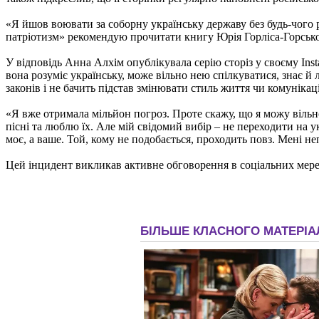
«Я йшов воювати за соборну українську державу без будь-чого ро
патріотизм» рекомендую прочитати книгу Юрія Горліса-Горсько
У відповідь Анна Алхім опублікувала серію сторіз у своєму Insta
вона розуміє українську, може вільно нею спілкуватися, знає й
законів і не бачить підстав змінювати стиль життя чи комунікації
«Я вже отримала мільйон погроз. Проте скажу, що я можу вільно
пісні та люблю їх. Але мій свідомий вибір – не переходити на у
моє, а ваше. Той, кому не подобається, проходить повз. Мені не
Цей інцидент викликав активне обговорення в соціальних мереж