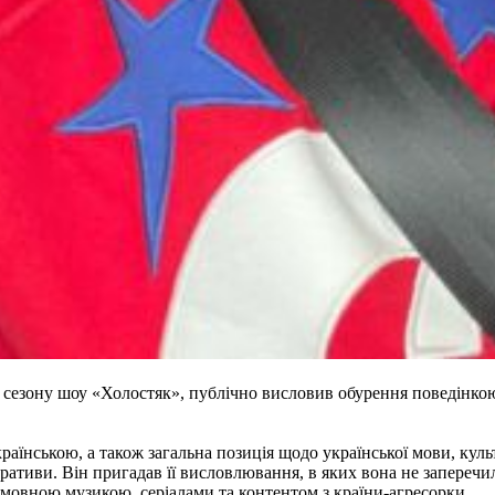
3 сезону шоу «Холостяк», публічно висловив обурення поведінко
раїнською, а також загальна позиція щодо української мови, кул
наративи. Він пригадав її висловлювання, в яких вона не запереч
омовною музикою, серіалами та контентом з країни-агресорки.