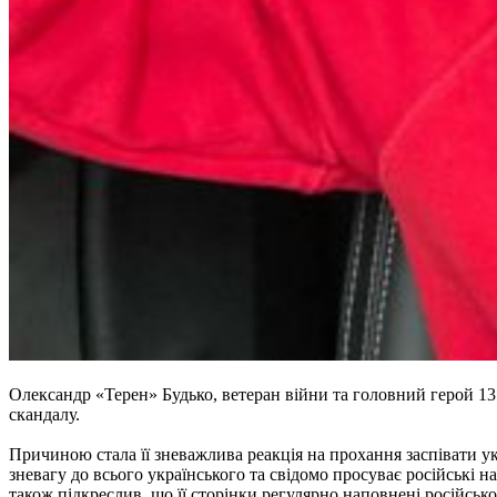
Олександр «Терен» Будько, ветеран війни та головний герой 1
скандалу.
Причиною стала її зневажлива реакція на прохання заспівати ук
зневагу до всього українського та свідомо просуває російські 
також підкреслив, що її сторінки регулярно наповнені російськ