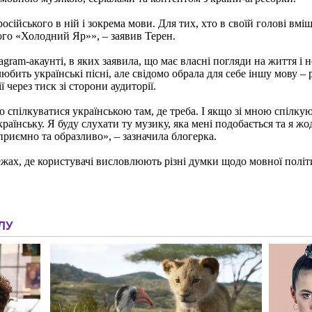
сійського в ній і зокрема мови. Для тих, хто в своїй голові вмі
го «Холодний Яр»», – заявив Терен.
gram-акаунті, в яких заявила, що має власні погляди на життя і н
 любить українські пісні, але свідомо обрала для себе іншу мову
 через тиск зі сторони аудиторії.
 спілкуватися українською там, де треба. І якщо зі мною спілкую
країнську. Я буду слухати ту музику, яка мені подобається та я ж
приємно та образливо», – зазначила блогерка.
ах, де користувачі висловлюють різні думки щодо мовної політик