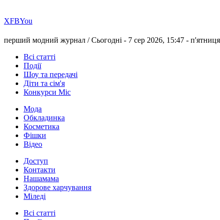
Х
FB
You
перший модний журнал /
Сьогодні - 7 сер 2026, 15:47 -
п'ятниця
Всі статті
Події
Шоу та передачі
Діти та сім'я
Конкурси Міс
Мода
Обкладинка
Косметика
Фішки
Відео
Доступ
Контакти
Нашамама
Здорове харчування
Міледі
Всі статті