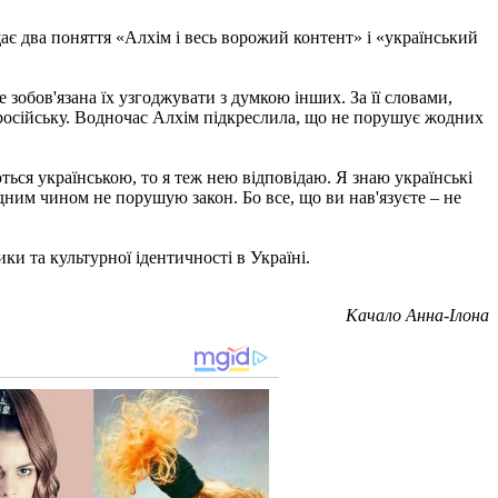
щає два поняття «Алхім і весь ворожий контент» і «український
е зобов'язана їх узгоджувати з думкою інших. За її словами,
 – російську. Водночас Алхім підкреслила, що не порушує жодних
ться українською, то я теж нею відповідаю. Я знаю українські
одним чином не порушую закон. Бо все, що ви нав'язуєте – не
и та культурної ідентичності в Україні.
Качало Анна-Ілона