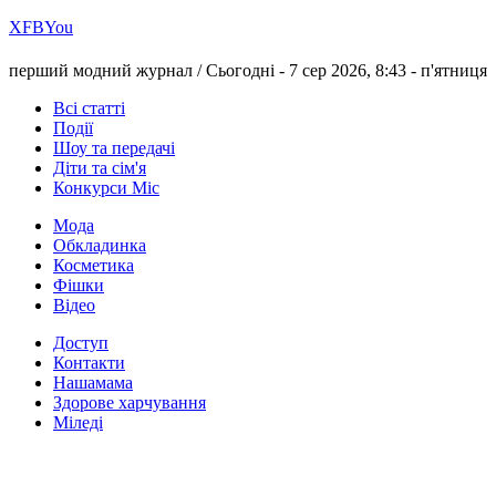
Х
FB
You
перший модний журнал /
Сьогодні - 7 сер 2026, 8:43 -
п'ятниця
Всі статті
Події
Шоу та передачі
Діти та сім'я
Конкурси Міс
Мода
Обкладинка
Косметика
Фішки
Відео
Доступ
Контакти
Нашамама
Здорове харчування
Міледі