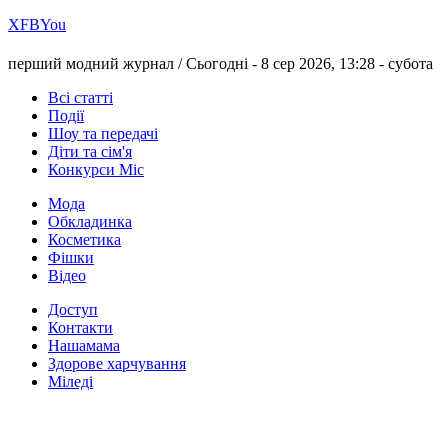
Х
FB
You
перший модний журнал /
Сьогодні - 8 сер 2026, 13:28 -
субота
Всі статті
Події
Шоу та передачі
Діти та сім'я
Конкурси Міс
Мода
Обкладинка
Косметика
Фішки
Відео
Доступ
Контакти
Нашамама
Здорове харчування
Міледі