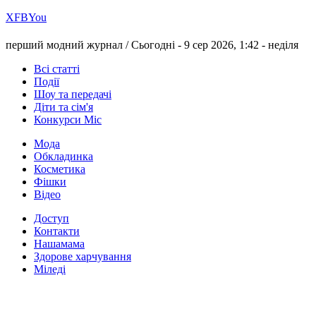
Х
FB
You
перший модний журнал /
Сьогодні - 9 сер 2026, 1:42 -
неділя
Всі статті
Події
Шоу та передачі
Діти та сім'я
Конкурси Міс
Мода
Обкладинка
Косметика
Фішки
Відео
Доступ
Контакти
Нашамама
Здорове харчування
Міледі