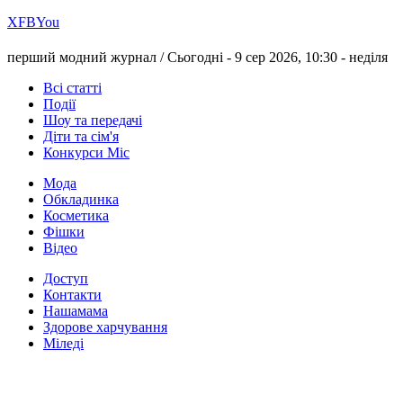
Х
FB
You
перший модний журнал /
Сьогодні - 9 сер 2026, 10:30 -
неділя
Всі статті
Події
Шоу та передачі
Діти та сім'я
Конкурси Міс
Мода
Обкладинка
Косметика
Фішки
Відео
Доступ
Контакти
Нашамама
Здорове харчування
Міледі