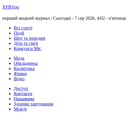
Х
FB
You
перший модний журнал /
Сьогодні - 7 сер 2026, 4:02 -
п'ятниця
Всі статті
Події
Шоу та передачі
Діти та сім'я
Конкурси Міс
Мода
Обкладинка
Косметика
Фішки
Відео
Доступ
Контакти
Нашамама
Здорове харчування
Міледі