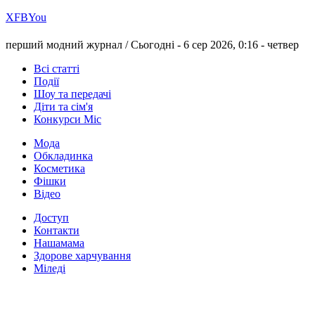
Х
FB
You
перший модний журнал /
Сьогодні - 6 сер 2026, 0:16 -
четвер
Всі статті
Події
Шоу та передачі
Діти та сім'я
Конкурси Міс
Мода
Обкладинка
Косметика
Фішки
Відео
Доступ
Контакти
Нашамама
Здорове харчування
Міледі