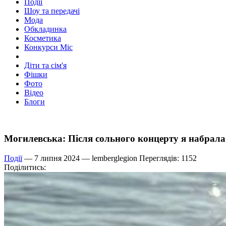
Події
Шоу та передачі
Мода
Обкладинка
Косметика
Конкурси Міс
Діти та сім'я
Фішки
Фото
Відео
Блоги
Могилевська: Після сольного концерту я набрала
Події
— 7 липня 2024 —
lemberglegion
Переглядів: 1152
Поділитись: