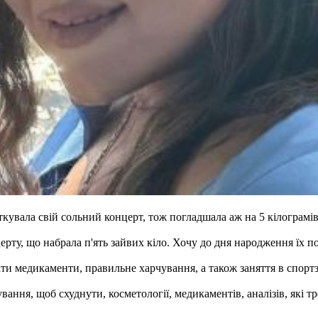
кувала свій сольний концерт, тож погладшала аж на 5 кілограмів
рту, що набрала п'ять зайвих кіло. Хочу до дня народження їх поз
ти медикаменти, правильне харчування, а також заняття в спортз
вання, щоб схуднути, косметології, медикаментів, аналізів, які т