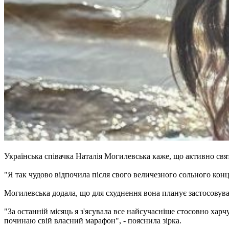
Українська співачка Наталія Могилевська каже, що активно свят
"Я так чудово відпочила після свого величезного сольного конце
Могилевська додала, що для схуднення вона планує застосовува
"За останній місяць я з'ясувала все найсучасніше стосовно харчу
починаю свій власний марафон", - пояснила зірка.