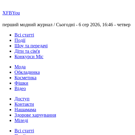
Х
FB
You
перший модний журнал /
Сьогодні - 6 сер 2026, 16:46 -
четвер
Всі статті
Події
Шоу та передачі
Діти та сім'я
Конкурси Міс
Мода
Обкладинка
Косметика
Фішки
Відео
Доступ
Контакти
Нашамама
Здорове харчування
Міледі
Всі статті