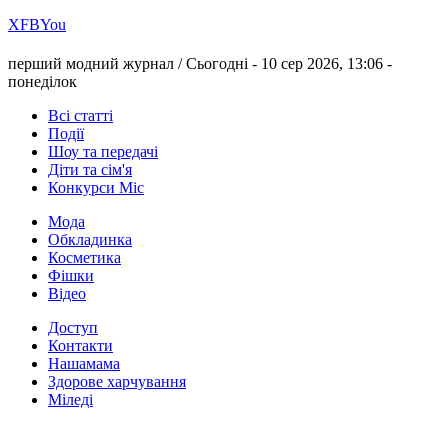
Х
FB
You
перший модний журнал /
Сьогодні - 10 сер 2026, 13:06 -
понеділок
Всі статті
Події
Шоу та передачі
Діти та сім'я
Конкурси Міс
Мода
Обкладинка
Косметика
Фішки
Відео
Доступ
Контакти
Нашамама
Здорове харчування
Міледі