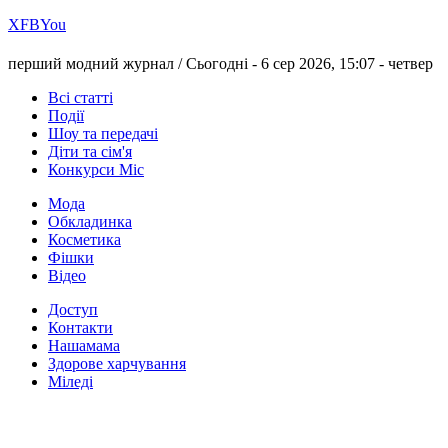
Х
FB
You
перший модний журнал /
Сьогодні - 6 сер 2026, 15:07 -
четвер
Всі статті
Події
Шоу та передачі
Діти та сім'я
Конкурси Міс
Мода
Обкладинка
Косметика
Фішки
Відео
Доступ
Контакти
Нашамама
Здорове харчування
Міледі