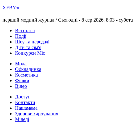
Х
FB
You
перший модний журнал /
Сьогодні - 8 сер 2026, 8:03 -
субота
Всі статті
Події
Шоу та передачі
Діти та сім'я
Конкурси Міс
Мода
Обкладинка
Косметика
Фішки
Відео
Доступ
Контакти
Нашамама
Здорове харчування
Міледі