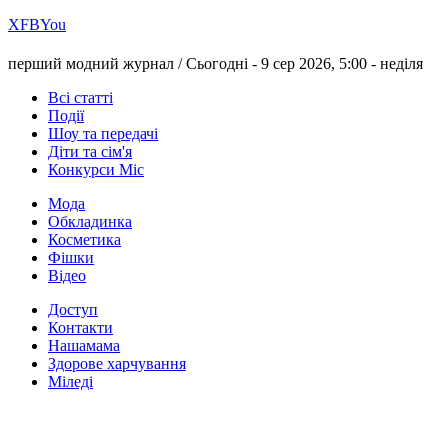
Х
FB
You
перший модний журнал /
Сьогодні - 9 сер 2026, 5:00 -
неділя
Всі статті
Події
Шоу та передачі
Діти та сім'я
Конкурси Міс
Мода
Обкладинка
Косметика
Фішки
Відео
Доступ
Контакти
Нашамама
Здорове харчування
Міледі