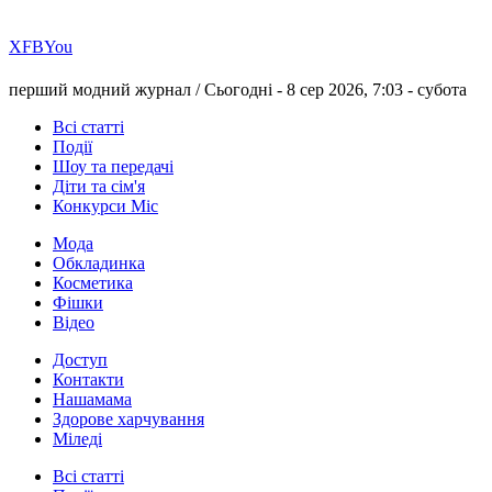
Х
FB
You
перший модний журнал /
Сьогодні - 8 сер 2026, 7:03 -
субота
Всі статті
Події
Шоу та передачі
Діти та сім'я
Конкурси Міс
Мода
Обкладинка
Косметика
Фішки
Відео
Доступ
Контакти
Нашамама
Здорове харчування
Міледі
Всі статті