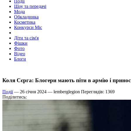
Події
Шоу та передачі
Мода
Обкладинка
Косметика
Конкурси Міс
Діти та сім'я
Фішки
Фото
Відео
Блоги
Коля Сєрга: Блогери мають піти в армію і принос
Події
— 26 січня 2024 —
lemberglegion
Переглядів: 1369
Поділитись: