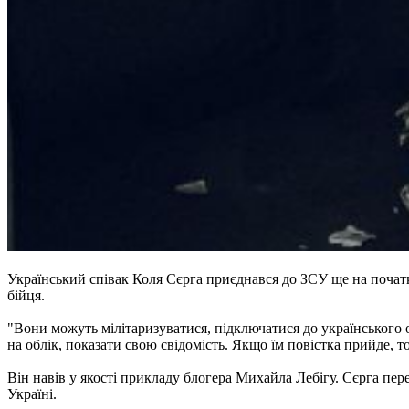
Український співак Коля Сєрга приєднався до ЗСУ ще на почат
бійця.
"Вони можуть мілітаризуватися, підключатися до українського о
на облік, показати свою свідомість. Якщо їм повістка прийде, 
Він навів у якості прикладу блогера Михайла Лебігу. Сєрга пер
Україні.