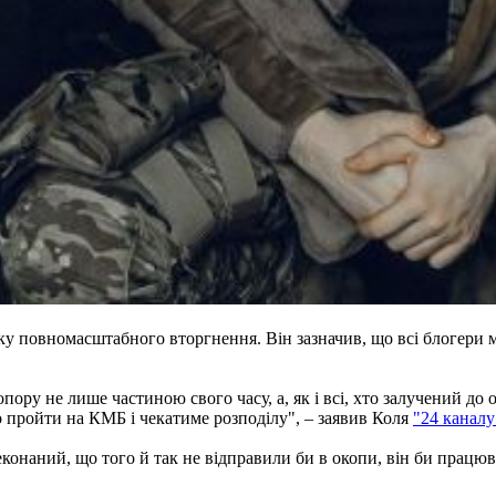
ку повномасштабного вторгнення. Він зазначив, що всі блогери 
пору не лише частиною свого часу, а, як і всі, хто залучений до
то пройти на КМБ і чекатиме розподілу", – заявив Коля
"24 каналу
еконаний, що того й так не відправили би в окопи, він би працюв