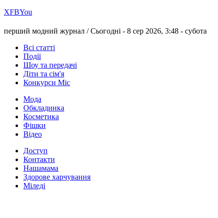
Х
FB
You
перший модний журнал /
Сьогодні - 8 сер 2026, 3:48 -
субота
Всі статті
Події
Шоу та передачі
Діти та сім'я
Конкурси Міс
Мода
Обкладинка
Косметика
Фішки
Відео
Доступ
Контакти
Нашамама
Здорове харчування
Міледі