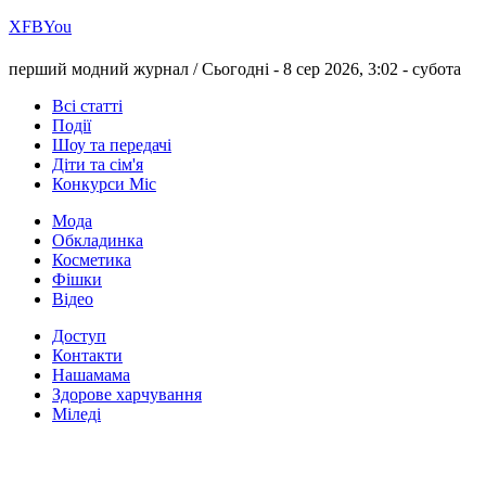
Х
FB
You
перший модний журнал /
Сьогодні - 8 сер 2026, 3:02 -
субота
Всі статті
Події
Шоу та передачі
Діти та сім'я
Конкурси Міс
Мода
Обкладинка
Косметика
Фішки
Відео
Доступ
Контакти
Нашамама
Здорове харчування
Міледі