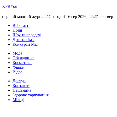
Х
FB
You
перший модний журнал /
Сьогодні - 6 сер 2026, 22:27 -
четвер
Всі статті
Події
Шоу та передачі
Діти та сім'я
Конкурси Міс
Мода
Обкладинка
Косметика
Фішки
Відео
Доступ
Контакти
Нашамама
Здорове харчування
Міледі