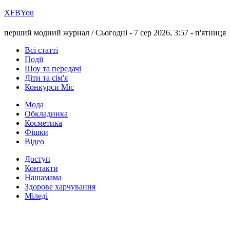
Х
FB
You
перший модний журнал /
Сьогодні - 7 сер 2026, 3:57 -
п'ятниця
Всі статті
Події
Шоу та передачі
Діти та сім'я
Конкурси Міс
Мода
Обкладинка
Косметика
Фішки
Відео
Доступ
Контакти
Нашамама
Здорове харчування
Міледі