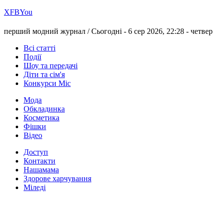
Х
FB
You
перший модний журнал /
Сьогодні - 6 сер 2026, 22:28 -
четвер
Всі статті
Події
Шоу та передачі
Діти та сім'я
Конкурси Міс
Мода
Обкладинка
Косметика
Фішки
Відео
Доступ
Контакти
Нашамама
Здорове харчування
Міледі