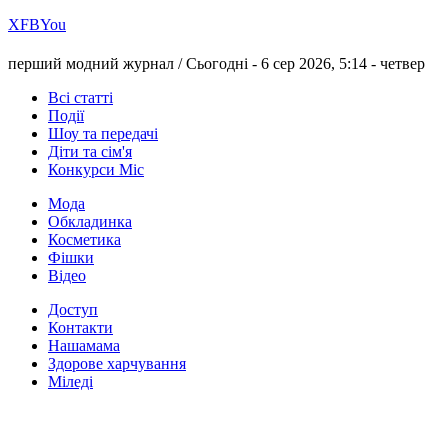
Х
FB
You
перший модний журнал /
Сьогодні - 6 сер 2026, 5:14 -
четвер
Всі статті
Події
Шоу та передачі
Діти та сім'я
Конкурси Міс
Мода
Обкладинка
Косметика
Фішки
Відео
Доступ
Контакти
Нашамама
Здорове харчування
Міледі