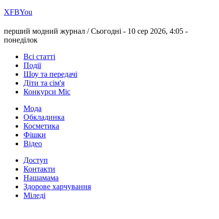
Х
FB
You
перший модний журнал /
Сьогодні - 10 сер 2026, 4:05 -
понеділок
Всі статті
Події
Шоу та передачі
Діти та сім'я
Конкурси Міс
Мода
Обкладинка
Косметика
Фішки
Відео
Доступ
Контакти
Нашамама
Здорове харчування
Міледі