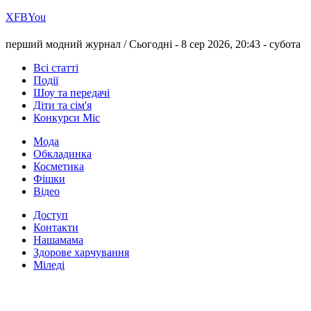
Х
FB
You
перший модний журнал /
Сьогодні - 8 сер 2026, 20:43 -
субота
Всі статті
Події
Шоу та передачі
Діти та сім'я
Конкурси Міс
Мода
Обкладинка
Косметика
Фішки
Відео
Доступ
Контакти
Нашамама
Здорове харчування
Міледі