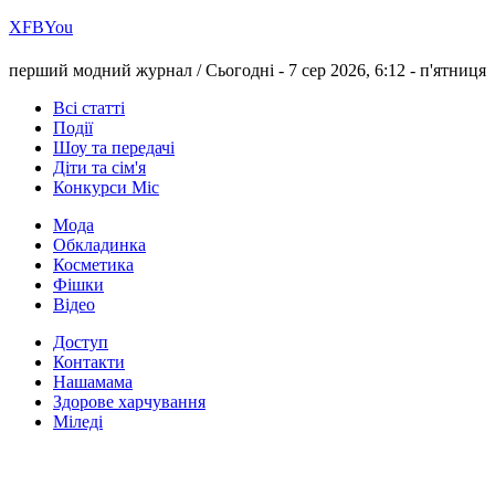
Х
FB
You
перший модний журнал /
Сьогодні - 7 сер 2026, 6:12 -
п'ятниця
Всі статті
Події
Шоу та передачі
Діти та сім'я
Конкурси Міс
Мода
Обкладинка
Косметика
Фішки
Відео
Доступ
Контакти
Нашамама
Здорове харчування
Міледі