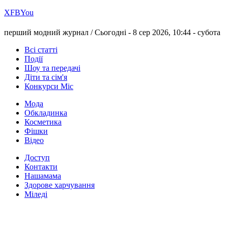
Х
FB
You
перший модний журнал /
Сьогодні - 8 сер 2026, 10:44 -
субота
Всі статті
Події
Шоу та передачі
Діти та сім'я
Конкурси Міс
Мода
Обкладинка
Косметика
Фішки
Відео
Доступ
Контакти
Нашамама
Здорове харчування
Міледі